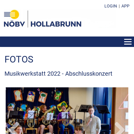
LOGIN
|
APP
AKTUELLES
FOTOS
ÜBER DEN BEZIRK
VEREINE
Musikwerkstatt 2022 - Abschlusskonzert
FUNKTIONÄRE
FOTOS
VERANSTALTUNGEN
BEWERBE UND ERGEBNISSE
FORMULARE & DOWNLOADS