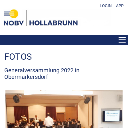
LOGIN
|
APP
AKTUELLES
FOTOS
ÜBER DEN BEZIRK
VEREINE
Generalversammlung 2022 in
Obermarkersdorf
FUNKTIONÄRE
FOTOS
VERANSTALTUNGEN
BEWERBE UND ERGEBNISSE
FORMULARE & DOWNLOADS