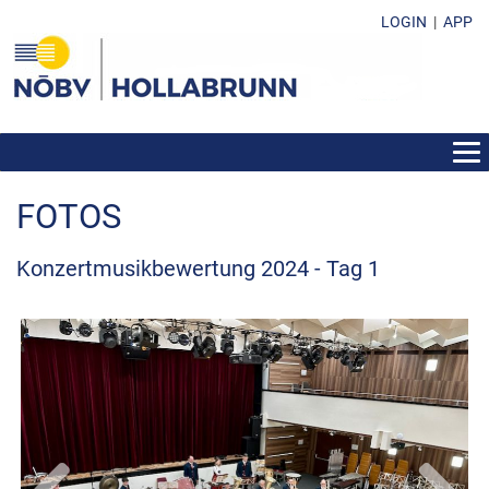
LOGIN
|
APP
AKTUELLES
FOTOS
ÜBER DEN BEZIRK
VEREINE
Konzertmusikbewertung 2024 - Tag 1
FUNKTIONÄRE
FOTOS
VERANSTALTUNGEN
BEWERBE UND ERGEBNISSE
FORMULARE & DOWNLOADS