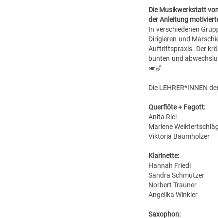
Die Musikwerkstatt von 
der Anleitung motiviert
In verschiedenen Grupp
Dirigieren und Marschi
Auftrittspraxis. Der k
bunten und abwechslun
🎺🎷
Die LEHRER*INNEN der
Querflöte + Fagott:
Anita Riel
Marlene Weiktertschlä
Viktoria Baumholzer
Klarinette:
Hannah Friedl
Sandra Schmutzer
Norbert Trauner
Angelika Winkler
Saxophon: