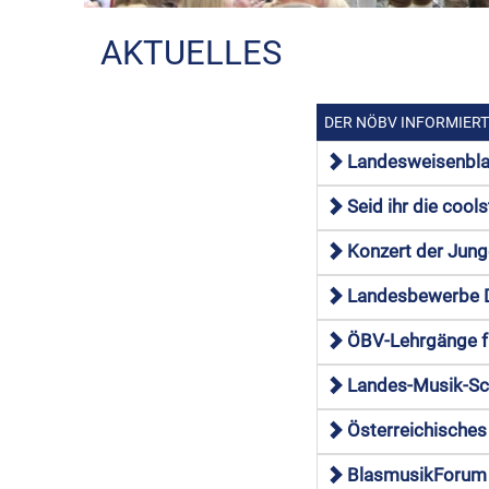
AKTUELLES
DER NÖBV INFORMIER
Landesweisenbl
Seid ihr die cool
Konzert der Jun
Landesbewerbe D
ÖBV-Lehrgänge fü
Landes-Musik-Sc
Österreichische
BlasmusikForum 